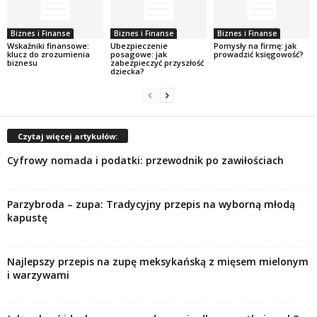
Biznes i Finanse
Biznes i Finanse
Biznes i Finanse
Wskaźniki finansowe:
Ubezpieczenie
Pomysły na firmę: jak
klucz do zrozumienia
posagowe: jak
prowadzić księgowość?
biznesu
zabezpieczyć przyszłość
dziecka?
Czytaj więcej artykułów:
Cyfrowy nomada i podatki: przewodnik po zawiłościach
Parzybroda – zupa: Tradycyjny przepis na wyborną młodą
kapustę
Najlepszy przepis na zupę meksykańską z mięsem mielonym
i warzywami