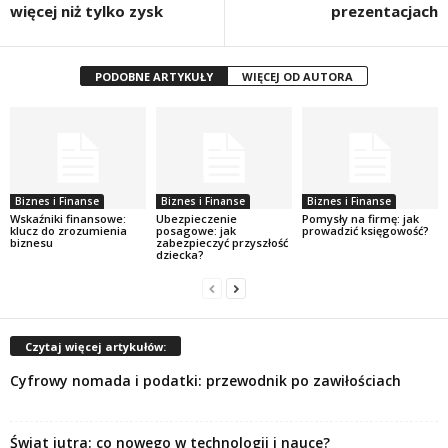
więcej niż tylko zysk
prezentacjach
PODOBNE ARTYKUŁY
WIĘCEJ OD AUTORA
Biznes i Finanse
Biznes i Finanse
Biznes i Finanse
Wskaźniki finansowe:
Ubezpieczenie
Pomysły na firmę: jak
klucz do zrozumienia
posagowe: jak
prowadzić księgowość?
biznesu
zabezpieczyć przyszłość
dziecka?
Czytaj więcej artykułów:
Cyfrowy nomada i podatki: przewodnik po zawiłościach
Świat jutra: co nowego w technologii i nauce?