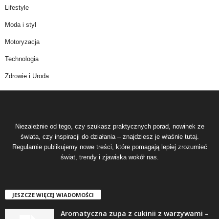
Lifestyle
Moda i styl
Motoryzacja
Technologia
Zdrowie i Uroda
Niezależnie od tego, czy szukasz praktycznych porad, nowinek ze
świata, czy inspiracji do działania – znajdziesz je właśnie tutaj.
Regularnie publikujemy nowe treści, które pomagają lepiej zrozumieć
świat, trendy i zjawiska wokół nas.
JESZCZE WIĘCEJ WIADOMOŚCI
Aromatyczna zupa z cukinii z warzywami –