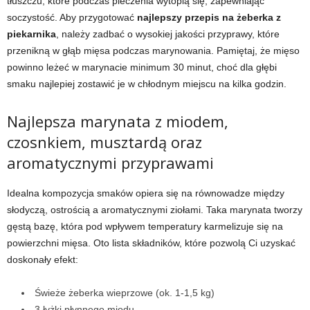
tłuszczu, które podczas pieczenia wytopią się, zapewniając
soczystość. Aby przygotować
najlepszy przepis na żeberka z
piekarnika
, należy zadbać o wysokiej jakości przyprawy, które
przenikną w głąb mięsa podczas marynowania. Pamiętaj, że mięso
powinno leżeć w marynacie minimum 30 minut, choć dla głębi
smaku najlepiej zostawić je w chłodnym miejscu na kilka godzin.
Najlepsza marynata z miodem,
czosnkiem, musztardą oraz
aromatycznymi przyprawami
Idealna kompozycja smaków opiera się na równowadze między
słodyczą, ostrością a aromatycznymi ziołami. Taka marynata tworzy
gęstą bazę, która pod wpływem temperatury karmelizuje się na
powierzchni mięsa. Oto lista składników, które pozwolą Ci uzyskać
doskonały efekt:
Świeże żeberka wieprzowe (ok. 1-1,5 kg)
3 łyżki płynnego miodu