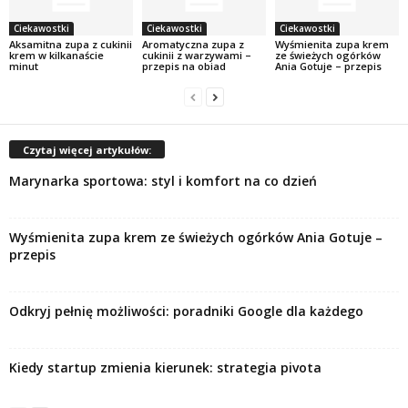
Ciekawostki
Ciekawostki
Ciekawostki
Aksamitna zupa z cukinii
Aromatyczna zupa z
Wyśmienita zupa krem
krem w kilkanaście
cukinii z warzywami –
ze świeżych ogórków
minut
przepis na obiad
Ania Gotuje – przepis
Czytaj więcej artykułów:
Marynarka sportowa: styl i komfort na co dzień
Wyśmienita zupa krem ze świeżych ogórków Ania Gotuje –
przepis
Odkryj pełnię możliwości: poradniki Google dla każdego
Kiedy startup zmienia kierunek: strategia pivota