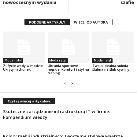
nowoczesnym wydaniu
szafie
PODOBNE ARTYKUŁY
WIĘCEJ OD AUTORA
Moda i styl
Moda i styl
Moda i styl
Zużycie wody w modzie:
Ubrania sportowe
Twoja idealna suknia
Ukryty rachunek
męskie: Komfort i styl na
ślubna na ślub cywilny
trening
Czytaj więcej artykułów:
Skuteczne zarządzanie infrastrukturą IT w firmie:
kompendium wiedzy
Kolory mebli industrialnych: tworzymy stylowe wnętrza