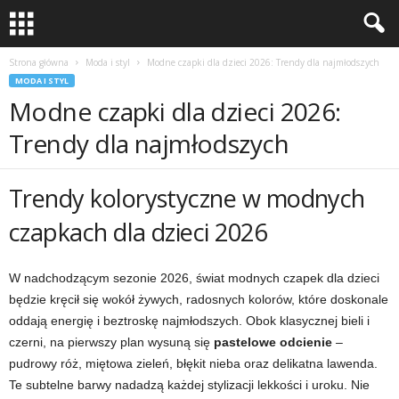
Strona główna
Moda i styl
Modne czapki dla dzieci 2026: Trendy dla najmłodszych
MODA I STYL
Modne czapki dla dzieci 2026:
Trendy dla najmłodszych
Trendy kolorystyczne w modnych
czapkach dla dzieci 2026
W nadchodzącym sezonie 2026, świat modnych czapek dla dzieci
będzie kręcił się wokół żywych, radosnych kolorów, które doskonale
oddają energię i beztroskę najmłodszych. Obok klasycznej bieli i
czerni, na pierwszy plan wysuną się
pastelowe odcienie
–
pudrowy róż, miętowa zieleń, błękit nieba oraz delikatna lawenda.
Te subtelne barwy nadadzą każdej stylizacji lekkości i uroku. Nie