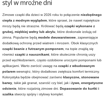
styl w mroźne dni
Zimowe czapki dla dzieci w 2026 roku to połączenie
niezbędnego
ciepła z modnym wyglądem
, które sprawi, że nawet największe
mrozy będą nie straszne. Królować będą
czapki wykonane z
grubej, miękkiej wełny lub akrylu
, które doskonale izolują od
zimna. Popularne będą
modele dwuwarstwowe
, zapewniające
dodatkową ochronę przed wiatrem i mrozem. Obok klasycznych
czapki beanie z futrzanym pomponem
, na topie znajdą się
również
czapki z nausznikami
, które skutecznie chronią uszy
przed wychłodzeniem, często ozdobione uroczymi pomponami lub
aplikacjami. Warto zwrócić uwagę na
czapki z wbudowanym
polarem
wewnątrz, który dodatkowo zwiększa komfort termiczny.
Kolorystyka będzie obejmować zarówno
klasyczne, stonowane
barwy
, takie jak granat, szarość czy biel, jak i
żywe, energetyczne
odcienie
, które rozjaśnią zimowe dni.
Dopasowanie do kurtki i
szalika
stworzy spójny i stylowy komplet.