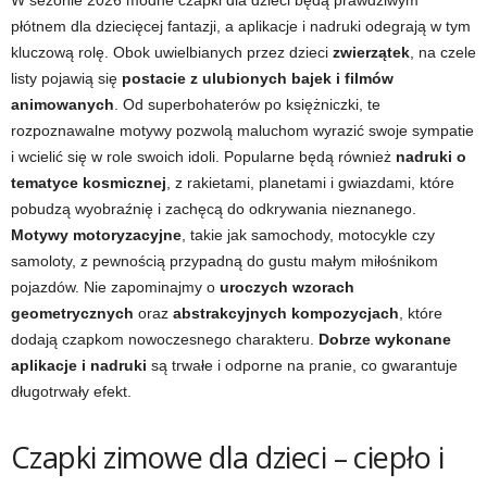
W sezonie 2026 modne czapki dla dzieci będą prawdziwym
płótnem dla dziecięcej fantazji, a aplikacje i nadruki odegrają w tym
kluczową rolę. Obok uwielbianych przez dzieci
zwierzątek
, na czele
listy pojawią się
postacie z ulubionych bajek i filmów
animowanych
. Od superbohaterów po księżniczki, te
rozpoznawalne motywy pozwolą maluchom wyrazić swoje sympatie
i wcielić się w role swoich idoli. Popularne będą również
nadruki o
tematyce kosmicznej
, z rakietami, planetami i gwiazdami, które
pobudzą wyobraźnię i zachęcą do odkrywania nieznanego.
Motywy motoryzacyjne
, takie jak samochody, motocykle czy
samoloty, z pewnością przypadną do gustu małym miłośnikom
pojazdów. Nie zapominajmy o
uroczych wzorach
geometrycznych
oraz
abstrakcyjnych kompozycjach
, które
dodają czapkom nowoczesnego charakteru.
Dobrze wykonane
aplikacje i nadruki
są trwałe i odporne na pranie, co gwarantuje
długotrwały efekt.
Czapki zimowe dla dzieci – ciepło i