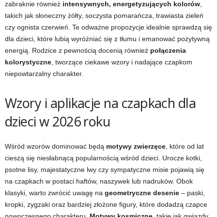
zabraknie również
intensywnych, energetyzujących kolorów
,
takich jak słoneczny żółty, soczysta pomarańcza, trawiasta zieleń
czy ognista czerwień. Te odważne propozycje idealnie sprawdzą się
dla dzieci, które lubią wyróżniać się z tłumu i emanować pozytywną
energią. Rodzice z pewnością docenią również
połączenia
kolorystyczne
, tworzące ciekawe wzory i nadające czapkom
niepowtarzalny charakter.
Wzory i aplikacje na czapkach dla
dzieci w 2026 roku
Wśród wzorów dominować będą
motywy zwierzęce
, które od lat
cieszą się niesłabnącą popularnością wśród dzieci. Urocze kotki,
psotne lisy, majestatyczne lwy czy sympatyczne misie pojawią się
na czapkach w postaci haftów, naszywek lub nadruków. Obok
klasyki, warto zwrócić uwagę na
geometryczne desenie
– paski,
kropki, zygzaki oraz bardziej złożone figury, które dodadzą czapce
nowoczesnego charakteru.
Motywy kosmiczne
, takie jak gwiazdy,