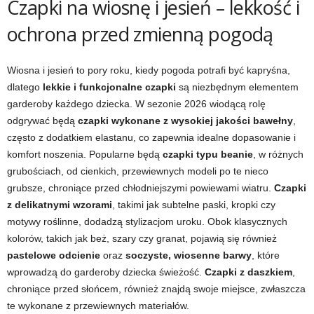
Czapki na wiosnę i jesień – lekkość i
ochrona przed zmienną pogodą
Wiosna i jesień to pory roku, kiedy pogoda potrafi być kapryśna,
dlatego
lekkie i funkcjonalne czapki
są niezbędnym elementem
garderoby każdego dziecka. W sezonie 2026 wiodącą rolę
odgrywać będą
czapki wykonane z wysokiej jakości bawełny
,
często z dodatkiem elastanu, co zapewnia idealne dopasowanie i
komfort noszenia. Popularne będą
czapki typu beanie
, w różnych
grubościach, od cienkich, przewiewnych modeli po te nieco
grubsze, chroniące przed chłodniejszymi powiewami wiatru.
Czapki
z delikatnymi wzorami
, takimi jak subtelne paski, kropki czy
motywy roślinne, dodadzą stylizacjom uroku. Obok klasycznych
kolorów, takich jak beż, szary czy granat, pojawią się również
pastelowe odcienie
oraz
soczyste, wiosenne barwy
, które
wprowadzą do garderoby dziecka świeżość.
Czapki z daszkiem
,
chroniące przed słońcem, również znajdą swoje miejsce, zwłaszcza
te wykonane z przewiewnych materiałów.