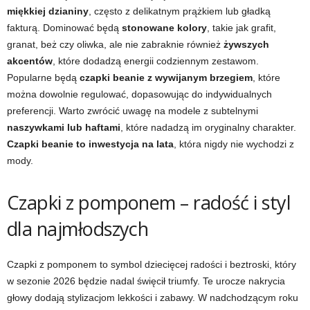
miękkiej dzianiny
, często z delikatnym prążkiem lub gładką
fakturą. Dominować będą
stonowane kolory
, takie jak grafit,
granat, beż czy oliwka, ale nie zabraknie również
żywszych
akcentów
, które dodadzą energii codziennym zestawom.
Popularne będą
czapki beanie z wywijanym brzegiem
, które
można dowolnie regulować, dopasowując do indywidualnych
preferencji. Warto zwrócić uwagę na modele z subtelnymi
naszywkami lub haftami
, które nadadzą im oryginalny charakter.
Czapki beanie to inwestycja na lata
, która nigdy nie wychodzi z
mody.
Czapki z pomponem – radość i styl
dla najmłodszych
Czapki z pomponem to symbol dziecięcej radości i beztroski, który
w sezonie 2026 będzie nadal święcił triumfy. Te urocze nakrycia
głowy dodają stylizacjom lekkości i zabawy. W nadchodzącym roku