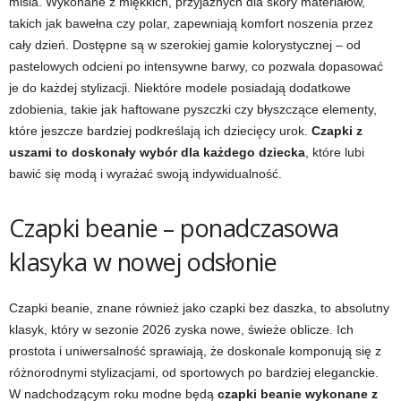
misia. Wykonane z miękkich, przyjaznych dla skóry materiałów,
takich jak bawełna czy polar, zapewniają komfort noszenia przez
cały dzień. Dostępne są w szerokiej gamie kolorystycznej – od
pastelowych odcieni po intensywne barwy, co pozwala dopasować
je do każdej stylizacji. Niektóre modele posiadają dodatkowe
zdobienia, takie jak haftowane pyszczki czy błyszczące elementy,
które jeszcze bardziej podkreślają ich dziecięcy urok.
Czapki z
uszami to doskonały wybór dla każdego dziecka
, które lubi
bawić się modą i wyrażać swoją indywidualność.
Czapki beanie – ponadczasowa
klasyka w nowej odsłonie
Czapki beanie, znane również jako czapki bez daszka, to absolutny
klasyk, który w sezonie 2026 zyska nowe, świeże oblicze. Ich
prostota i uniwersalność sprawiają, że doskonale komponują się z
różnorodnymi stylizacjami, od sportowych po bardziej eleganckie.
W nadchodzącym roku modne będą
czapki beanie wykonane z