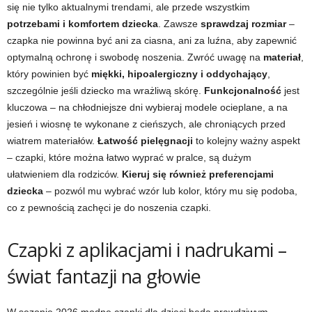
się nie tylko aktualnymi trendami, ale przede wszystkim
potrzebami i komfortem dziecka
. Zawsze
sprawdzaj rozmiar
–
czapka nie powinna być ani za ciasna, ani za luźna, aby zapewnić
optymalną ochronę i swobodę noszenia. Zwróć uwagę na
materiał
,
który powinien być
miękki, hipoalergiczny i oddychający
,
szczególnie jeśli dziecko ma wrażliwą skórę.
Funkcjonalność
jest
kluczowa – na chłodniejsze dni wybieraj modele ocieplane, a na
jesień i wiosnę te wykonane z cieńszych, ale chroniących przed
wiatrem materiałów.
Łatwość pielęgnacji
to kolejny ważny aspekt
– czapki, które można łatwo wyprać w pralce, są dużym
ułatwieniem dla rodziców.
Kieruj się również preferencjami
dziecka
– pozwól mu wybrać wzór lub kolor, który mu się podoba,
co z pewnością zachęci je do noszenia czapki.
Czapki z aplikacjami i nadrukami –
świat fantazji na głowie