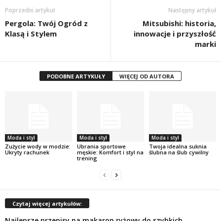
Poprzedni artykuł
Następny artykuł
Pergola: Twój Ogród z
Mitsubishi: historia,
Klasą i Stylem
innowacje i przyszłość
marki
PODOBNE ARTYKUŁY
WIĘCEJ OD AUTORA
Moda i styl
Moda i styl
Moda i styl
Zużycie wody w modzie:
Ubrania sportowe
Twoja idealna suknia
Ukryty rachunek
męskie: Komfort i styl na
ślubna na ślub cywilny
trening
Czytaj więcej artykułów:
Najlepsze przepisy na makaron ryżowy do szybkich