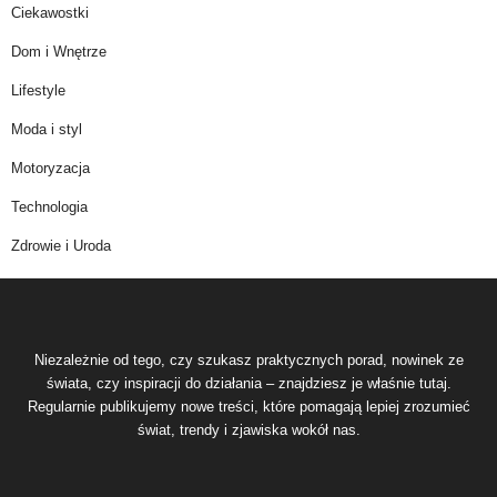
Ciekawostki
Dom i Wnętrze
Lifestyle
Moda i styl
Motoryzacja
Technologia
Zdrowie i Uroda
Niezależnie od tego, czy szukasz praktycznych porad, nowinek ze
świata, czy inspiracji do działania – znajdziesz je właśnie tutaj.
Regularnie publikujemy nowe treści, które pomagają lepiej zrozumieć
świat, trendy i zjawiska wokół nas.