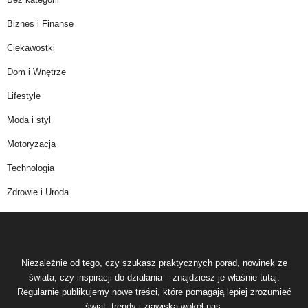
Biznes i Finanse
Ciekawostki
Dom i Wnętrze
Lifestyle
Moda i styl
Motoryzacja
Technologia
Zdrowie i Uroda
Niezależnie od tego, czy szukasz praktycznych porad, nowinek ze
świata, czy inspiracji do działania – znajdziesz je właśnie tutaj.
Regularnie publikujemy nowe treści, które pomagają lepiej zrozumieć
świat, trendy i zjawiska wokół nas.