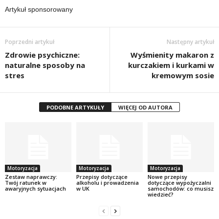
Artykuł sponsorowany
Poprzedni artykuł
Następny artykuł
Zdrowie psychiczne:
Wyśmienity makaron z
naturalne sposoby na
kurczakiem i kurkami w
stres
kremowym sosie
PODOBNE ARTYKUŁY
WIĘCEJ OD AUTORA
Motoryzacja
Motoryzacja
Motoryzacja
Zestaw naprawczy:
Przepisy dotyczące
Nowe przepisy
Twój ratunek w
alkoholu i prowadzenia
dotyczące wypożyczalni
awaryjnych sytuacjach
w UK
samochodów: co musisz
wiedzieć?