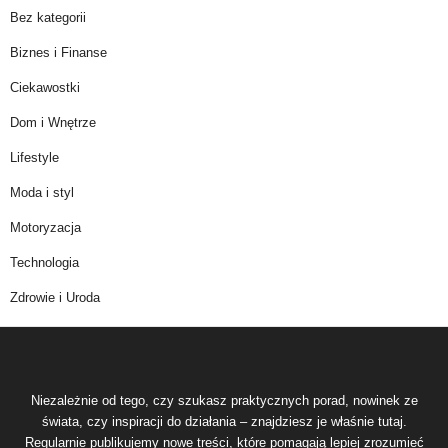
Bez kategorii
Biznes i Finanse
Ciekawostki
Dom i Wnętrze
Lifestyle
Moda i styl
Motoryzacja
Technologia
Zdrowie i Uroda
Niezależnie od tego, czy szukasz praktycznych porad, nowinek ze
świata, czy inspiracji do działania – znajdziesz je właśnie tutaj.
Regularnie publikujemy nowe treści, które pomagają lepiej zrozumieć