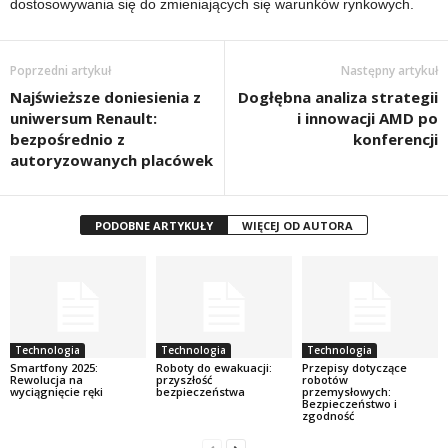
dostosowywania się do zmieniających się warunków rynkowych.
Poprzedni artykuł
Następny artykuł
Najświeższe doniesienia z
Dogłębna analiza strategii
uniwersum Renault:
i innowacji AMD po
bezpośrednio z
konferencji
autoryzowanych placówek
PODOBNE ARTYKUŁY
WIĘCEJ OD AUTORA
Technologia
Technologia
Technologia
Smartfony 2025:
Roboty do ewakuacji:
Przepisy dotyczące
Rewolucja na
przyszłość
robotów
wyciągnięcie ręki
bezpieczeństwa
przemysłowych:
Bezpieczeństwo i
zgodność