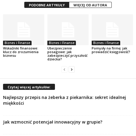
PODOBNE ARTYKUŁY
WIĘCEJ OD AUTORA
Biznes i Finanse
Biznes i Finanse
Biznes i Finanse
Wskaźniki finansowe:
Ubezpieczenie
Pomysły na firmę: jak
klucz do zrozumienia
posagowe: jak
prowadzić księgowość?
biznesu
zabezpieczyć przyszłość
dziecka?
Czytaj więcej artykułów:
Najlepszy przepis na żeberka z piekarnika: sekret idealnej
miękkości
Jak wzmocnić potencjał innowacyjny w grupie?