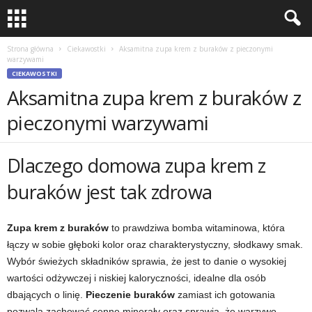
Strona główna
Ciekawostki
Aksamitna zupa krem z buraków z pieczonymi
warzywami
CIEKAWOSTKI
Aksamitna zupa krem z buraków z
pieczonymi warzywami
Dlaczego domowa zupa krem z
buraków jest tak zdrowa
Zupa krem z buraków
to prawdziwa bomba witaminowa, która
łączy w sobie głęboki kolor oraz charakterystyczny, słodkawy smak.
Wybór świeżych składników sprawia, że jest to danie o wysokiej
wartości odżywczej i niskiej kaloryczności, idealne dla osób
dbających o linię.
Pieczenie buraków
zamiast ich gotowania
pozwala zachować cenne minerały oraz sprawia, że warzywo