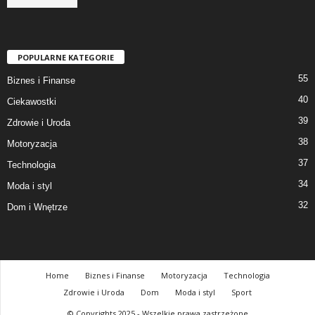
POPULARNE KATEGORIE
55
Biznes i Finanse
40
Ciekawostki
39
Zdrowie i Uroda
38
Motoryzacja
37
Technologia
34
Moda i styl
32
Dom i Wnętrze
Home
Biznes i Finanse
Motoryzacja
Technologia
Zdrowie i Uroda
Dom
Moda i styl
Sport
© Copyrights 2025 - Wszelkie prawa zastrzeżone