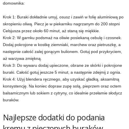
domownika:
Krok 1: Buraki dokładnie umyj, osusz i zawiń w folię aluminiową po
skropieniu oliwą. Piecz je w piekarniku nagrzanym do 200 stopni
Celsjusza przez około 60 minut, aż staną się miękkie.
Krok 2: W garnku podsmaż na oliwie posiekaną cebulę i czosnek.
Dodaj pokrojone w kostkę ziemniaki, marchew oraz pietruszkę, a
następnie całość zalej gorącym bulionem. Gotuj pod przykryciem,
aż warzywa zmiękną.
Krok 3: Do wywaru dodaj upieczone, obrane ze skórki i pokrojone
buraki. Całość gotuj jeszcze 5 minut, a następnie zdejmij z ognia.
Krok 4: Użyj blendera ręcznego, aby uzyskać gładką, aksamitną
konsystencję. Na koniec dopraw zupę solą, pieprzem oraz octem
balsamicznym lub sokiem z cytryny, co idealnie przełamie słodycz
buraków.
Najlepsze dodatki do podania
kremu z pieczonych buraków