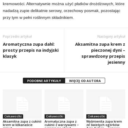
kremowości. Alternatywnie można użyć płatków drożdżowych, które
nadadzą zupie delikatnie serowy, orzechowy posmak, pozostając
przy tym w pełni roślinnym składnikiem.
Poprzedni artykuł
Następny artykuł
Aromatyczna zupa dahl:
Aksamitna zupa krem z
prosty przepis na indyjski
pieczonej dyni –
klasyk
sprawdzony przepis
jesienny
PODOBNE ARTYKUŁY
WIĘCEJ OD AUTORA
Ciekawostki
Ciekawostki
Ciekawostki
Aksamitna zupa z cukinii
Aromatyczna zupa z
Wyśmienita zupa krem
krem w kilkanaście
cukinii z warzywami –
ze świeżych ogórków