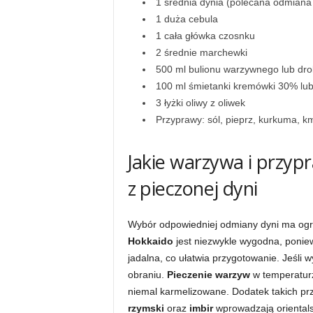
1 średnia dynia (polecana odmiana
1 duża cebula
1 cała główka czosnku
2 średnie marchewki
500 ml bulionu warzywnego lub dr
100 ml śmietanki kremówki 30% lu
3 łyżki oliwy z oliwek
Przyprawy: sól, pieprz, kurkuma, k
Jakie warzywa i przyp
z pieczonej dyni
Wybór odpowiedniej odmiany dyni ma ogro
Hokkaido
jest niezwykle wygodna, poniewa
jadalna, co ułatwia przygotowanie. Jeśli 
obraniu.
Pieczenie warzyw
w temperaturz
niemal karmelizowane. Dodatek takich pr
rzymski
oraz
imbir
wprowadzają orientalsk