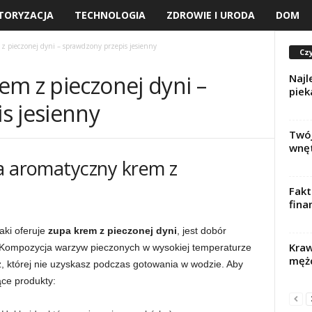
TORYZACJA
TECHNOLOGIA
ZDROWIE I URODA
DOM
z pieczonej dyni – sprawdzony przepis jesienny
Czy
em z pieczonej dyni –
Najl
piek
s jesienny
Twój
wnęt
na aromatyczny krem z
Fakt
fina
aki oferuje
zupa krem z pieczonej dyni
, jest dobór
Kraw
 Kompozycja warzyw pieczonych w wysokiej temperaturze
męż
, której nie uzyskasz podczas gotowania w wodzie. Aby
ące produkty: