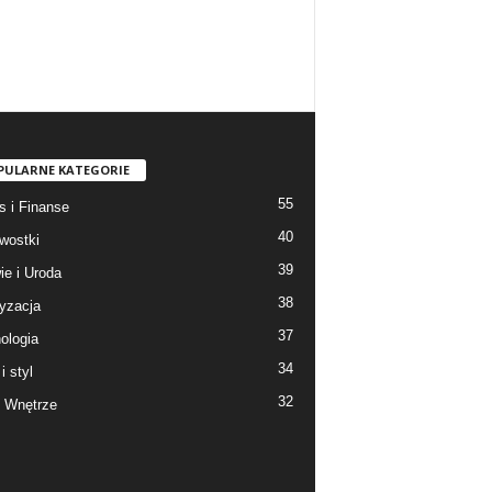
PULARNE KATEGORIE
55
s i Finanse
40
wostki
39
ie i Uroda
38
yzacja
37
ologia
34
i styl
32
 Wnętrze