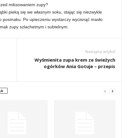
przed miksowaniem zupy?
ąbki pieką się we własnym soku, stając się niezwykle
go posmaku. Po upieczeniu wystarczy wycisnąć masło
smak zupy szlachetnym i subtelnym.
Następny artykuł
Wyśmienita zupa krem ze świeżych
ogórków Ania Gotuje – przepis
RA