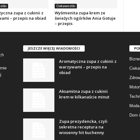
stki
Ciekawostki
yczna zupa z cukinii z
Wyśmienita zupa krem ze
ami – przepis na obiad
świeżych ogórków Ania Gotuje
– przepis
JESZCZE WIĘCEJ WIADOMOŚCI
PO
ch
Bizne
Aromatyczna zupa z cukinii z
warzywami – przepis na
rnie
Cieka
obiad
j
Zdrow
Motor
Aksamitna zupa z cukinii
krem w kilkanaście minut
Techn
Moda 
Dom i
Zupa prezydencka, czyli
sekretna receptura na
wiosenny hit kuchenny