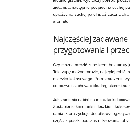
idealne grzanki, wystarczy pokroić piecz
ziołami, a następnie podpiec na suchej pat
uprażyć na suchej patelni, aż zaczną char
aromatu.
Najczęściej zadawane
przygotowania i prze
Czy można mrozić zupę krem bez utraty je
Tak, zupę można mrozić, najlepiej robić t
mleczka kokosowego. Po rozmrożeniu wyst
co pozwoli zachować idealną, aksamitną 
Jak zamienić nabiał na mleczko kokosowe
Zastąpienie śmietanki mleczkiem kokosow
dania, która zyskuje dodatkowy, egzotycz
części z puszki podczas miksowania, aby