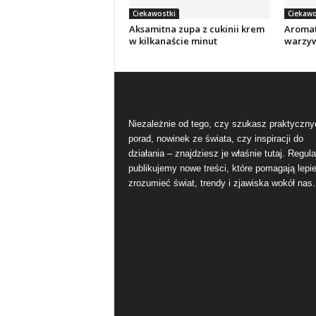
Ciekawostki
Ciekawo
Aksamitna zupa z cukinii krem
Aromat
w kilkanaście minut
warzyw
Niezależnie od tego, czy szukasz praktyczny
porad, nowinek ze świata, czy inspiracji do
działania – znajdziesz je właśnie tutaj. Regula
publikujemy nowe treści, które pomagają lepie
zrozumieć świat, trendy i zjawiska wokół nas.