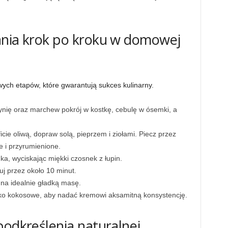
ania krok po kroku w domowej
ych etapów, które gwarantują sukces kulinarny.
Dynię oraz marchew pokrój w kostkę, cebulę w ósemki, a
cie oliwą, dopraw solą, pieprzem i ziołami. Piecz przez
e i przyrumienione.
a, wyciskając miękki czosnek z łupin.
uj przez około 10 minut.
 na idealnie gładką masę.
zko kokosowe, aby nadać kremowi aksamitną konsystencję.
podkreślenia naturalnej