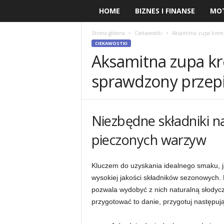
HOME
BIZNES I FINANSE
MO
Strona główna
Ciekawostki
Aksamitna zupa krem 
CIEKAWOSTKI
Aksamitna zupa kr
sprawdzony przepi
Niezbędne składniki 
pieczonych warzyw
Kluczem do uzyskania idealnego smaku, j
wysokiej jakości składników sezonowych.
pozwala wydobyć z nich naturalną słodycz
przygotować to danie, przygotuj następuj