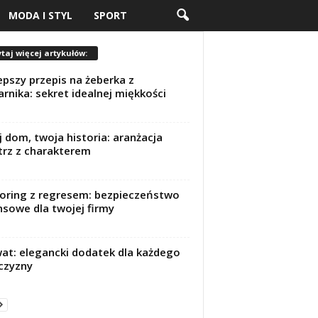
MODA I STYL
SPORT
taj więcej artykułów:
epszy przepis na żeberka z
arnika: sekret idealnej miękkości
 dom, twoja historia: aranżacja
rz z charakterem
oring z regresem: bezpieczeństwo
nsowe dla twojej firmy
at: elegancki dodatek dla każdego
czyzny