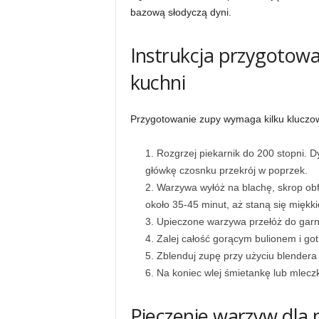
bazową słodyczą dyni.
Instrukcja przygotow
kuchni
Przygotowanie zupy wymaga kilku kluczow
Rozgrzej piekarnik do 200 stopni. 
główkę czosnku przekrój w poprzek.
Warzywa wyłóż na blachę, skrop obfi
około 35-45 minut, aż staną się miękki
Upieczone warzywa przełóż do garnk
Zalej całość gorącym bulionem i got
Zblenduj zupę przy użyciu blendera
Na koniec wlej śmietankę lub mlec
Pieczenie warzyw dla 