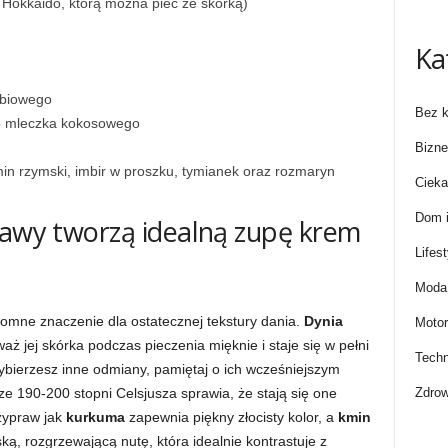
 Hokkaido, którą można piec ze skórką)
Ka
obiowego
Bez k
b mleczka kokosowego
Bizne
min rzymski, imbir w proszku, tymianek oraz rozmaryn
Cieka
Dom i
rawy tworzą idealną zupę krem
Lifest
Moda 
mne znaczenie dla ostatecznej tekstury dania.
Dynia
Motor
ż jej skórka podczas pieczenia mięknie i staje się w pełni
Techn
wybierzesz inne odmiany, pamiętaj o ich wcześniejszym
Zdrow
e 190-200 stopni Celsjusza sprawia, że stają się one
zypraw jak
kurkuma
zapewnia piękny złocisty kolor, a
kmin
ą, rozgrzewającą nutę, która idealnie kontrastuje z