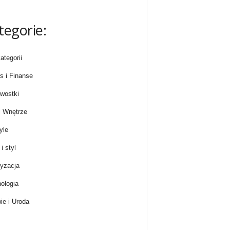
tegorie:
ategorii
s i Finanse
wostki
 Wnętrze
yle
i styl
yzacja
ologia
ie i Uroda