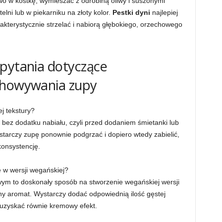
ywo w kostkę, wymieszać z odrobiną oliwy i suszonymi
elni lub w piekarniku na złoty kolor.
Pestki dyni
najlepiej
akterystycznie strzelać i nabiorą głębokiego, orzechowego
 pytania dotyczące
chowywania zupy
j tekstury?
o bez dodatku nabiału, czyli przed dodaniem śmietanki lub
arczy zupę ponownie podgrzać i dopiero wtedy zabielić,
konsystencję.
 w wersji wegańskiej?
ym to doskonały sposób na stworzenie wegańskiej wersji
ny aromat. Wystarczy dodać odpowiednią ilość gęstej
 uzyskać równie kremowy efekt.