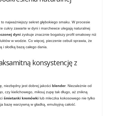
to najważniejszy sekret głębokiego smaku. W procesie
ze cukry zawarte w dyni i marchewce ulegają naturalnej
eczonej dyni
zyskuje znacznie bogatszy profil smakowy niż
któw w wodzie. Co więcej, pieczenie cebuli sprawia, że
ną i słodką bazą całego dania.
aksamitną konsystencję z
, niezbędny jest dobrej jakości
blender
. Niezależnie od
o, czy kielichowego, miksuj zupę tak długo, aż znikną
aci
śmietanki kremówki
lub mleczka kokosowego nie tylko
ja bazę warzywną w gładką, emulsyjną całość.