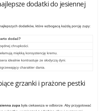
ajlepsze dodatki do jesiennej
 najlepszych dodatków, które wzbogacą każdą porcję zupy:
arto dodać?
będnej chrupkości.
zełamują miękką konsystencję kremu.
era idealnie kontrastuje ze słodyczą dyni.
ozgrzewający charakter dania.
iące grzanki i prażone pestki
esienna zupa
była ciekawsza w odbiorze. Aby przygotować