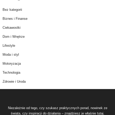
Bez kategorii
Biznes i Finanse
Ciekawostki
Dom i Wnętrze
Lifestyle
Moda i styl
Motoryzacja
Technologia
Zdrowie i Uroda
Niezależnie od tego, czy szukasz praktycznych porad, nowinek ze
świata, czy inspiracji do działania – znajdziesz je właśnie tutaj.