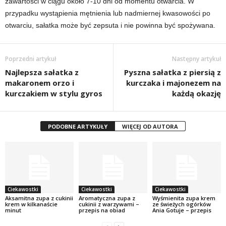
zawartości w ciągu około 7-10 dni od momentu otwarcia. W
przypadku wystąpienia mętnienia lub nadmiernej kwasowości po
otwarciu, sałatka może być zepsuta i nie powinna być spożywana.
Poprzedni artykuł
Następny artykuł
Najlepsza sałatka z
Pyszna sałatka z piersią z
makaronem orzo i
kurczaka i majonezem na
kurczakiem w stylu gyros
każdą okazję
PODOBNE ARTYKUŁY
WIĘCEJ OD AUTORA
Ciekawostki
Ciekawostki
Ciekawostki
Aksamitna zupa z cukinii
Aromatyczna zupa z
Wyśmienita zupa krem
krem w kilkanaście
cukinii z warzywami –
ze świeżych ogórków
minut
przepis na obiad
Ania Gotuje – przepis