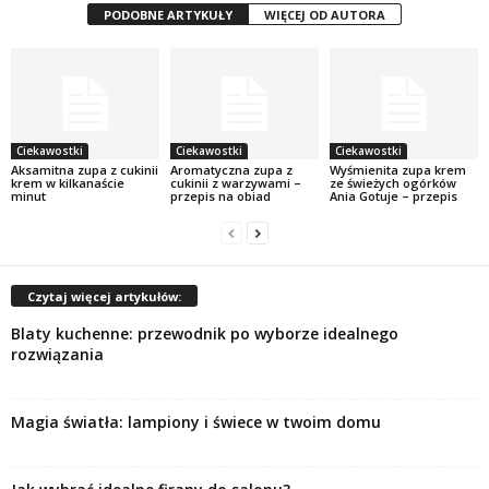
PODOBNE ARTYKUŁY
WIĘCEJ OD AUTORA
Ciekawostki
Ciekawostki
Ciekawostki
Aksamitna zupa z cukinii
Aromatyczna zupa z
Wyśmienita zupa krem
krem w kilkanaście
cukinii z warzywami –
ze świeżych ogórków
minut
przepis na obiad
Ania Gotuje – przepis
Czytaj więcej artykułów:
Blaty kuchenne: przewodnik po wyborze idealnego
rozwiązania
Magia światła: lampiony i świece w twoim domu