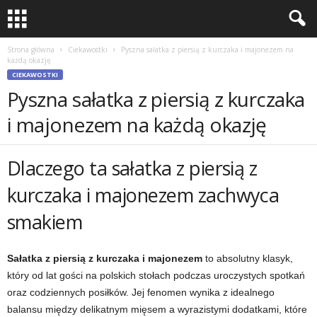
Strona główna
Ciekawostki
Pyszna sałatka z piersią z kurczaka i majonezem na
każdą okazję
CIEKAWOSTKI
Pyszna sałatka z piersią z kurczaka
i majonezem na każdą okazję
Dlaczego ta sałatka z piersią z
kurczaka i majonezem zachwyca
smakiem
Sałatka z piersią z kurczaka i majonezem
to absolutny klasyk,
który od lat gości na polskich stołach podczas uroczystych spotkań
oraz codziennych posiłków. Jej fenomen wynika z idealnego
balansu między delikatnym mięsem a wyrazistymi dodatkami, które