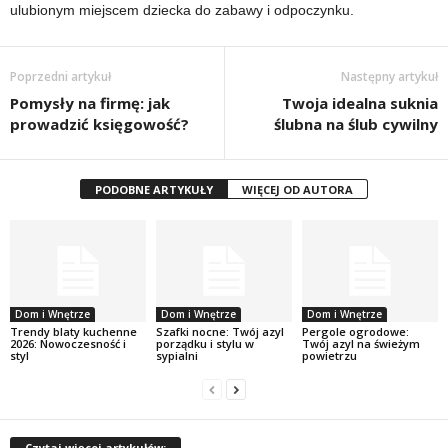
ulubionym miejscem dziecka do zabawy i odpoczynku.
Poprzedni artykuł
Następny artykuł
Pomysły na firmę: jak
Twoja idealna suknia
prowadzić księgowość?
ślubna na ślub cywilny
PODOBNE ARTYKUŁY
WIĘCEJ OD AUTORA
Dom i Wnętrze
Dom i Wnętrze
Dom i Wnętrze
Trendy blaty kuchenne
Szafki nocne: Twój azyl
Pergole ogrodowe:
2026: Nowoczesność i
porządku i stylu w
Twój azyl na świeżym
styl
sypialni
powietrzu
Czytaj więcej artykułów: