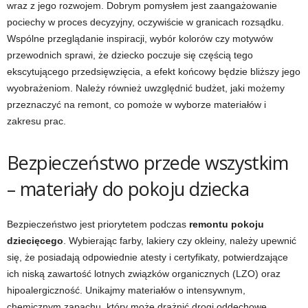
wraz z jego rozwojem. Dobrym pomysłem jest zaangażowanie
pociechy w proces decyzyjny, oczywiście w granicach rozsądku.
Wspólne przeglądanie inspiracji, wybór kolorów czy motywów
przewodnich sprawi, że dziecko poczuje się częścią tego
ekscytującego przedsięwzięcia, a efekt końcowy będzie bliższy jego
wyobrażeniom. Należy również uwzględnić budżet, jaki możemy
przeznaczyć na remont, co pomoże w wyborze materiałów i
zakresu prac.
Bezpieczeństwo przede wszystkim
– materiały do pokoju dziecka
Bezpieczeństwo jest priorytetem podczas
remontu pokoju
dziecięcego
. Wybierając farby, lakiery czy okleiny, należy upewnić
się, że posiadają odpowiednie atesty i certyfikaty, potwierdzające
ich niską zawartość lotnych związków organicznych (LZO) oraz
hipoalergiczność. Unikajmy materiałów o intensywnym,
chemicznym zapachu, który może drażnić drogi oddechowe.