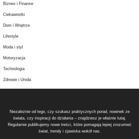
Biznes i Finanse
Ciekawostki
Dom i Wnętrze
Lifestyle
Moda i styl
Motoryzacja
Technologia
Zdrowie i Uroda
Niezależnie od tego, czy szukasz praktycznych porad, nowinek ze
świata, czy inspiracji do działania – znajdziesz je właśnie tutaj.
Regularnie publikujemy nowe treści, które pomagają lepiej zrozumieć
świat, trendy i zjawiska wokół nas.