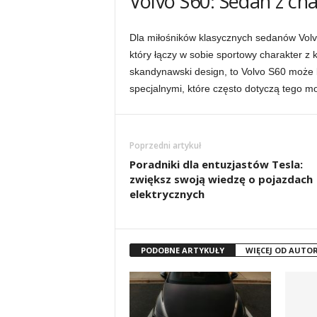
Volvo S60: Sedan z ch
Dla miłośników klasycznych sedanów Volv
który łączy w sobie sportowy charakter z 
skandynawski design, to Volvo S60 może b
specjalnymi, które często dotyczą tego m
Poprzedni artykuł
Poradniki dla entuzjastów Tesla:
zwiększ swoją wiedzę o pojazdach
elektrycznych
PODOBNE ARTYKUŁY
WIĘCEJ OD AUTO