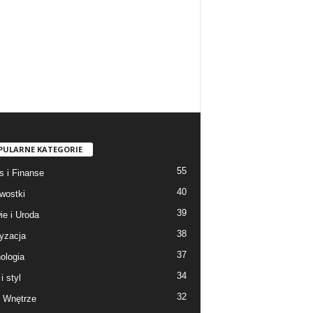
PULARNE KATEGORIE
55
s i Finanse
40
wostki
39
ie i Uroda
38
yzacja
37
ologia
34
i styl
32
 Wnętrze