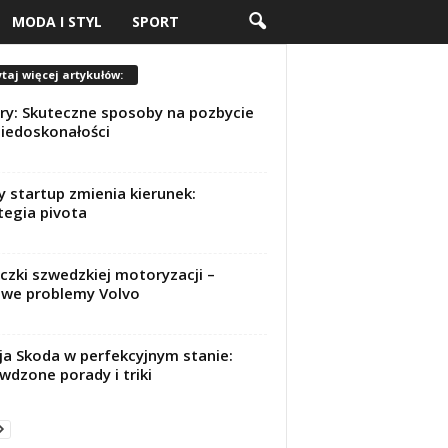
MODA I STYL
SPORT
taj więcej artykułów:
y: Skuteczne sposoby na pozbycie
niedoskonałości
y startup zmienia kierunek:
tegia pivota
czki szwedzkiej motoryzacji –
we problemy Volvo
a Skoda w perfekcyjnym stanie:
wdzone porady i triki