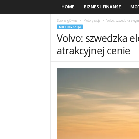
HOME
BIZNES I FINANSE
MO
Strona główna
Motoryzacja
Volvo: szwedzka elegan
MOTORYZACJA
Volvo: szwedzka el
atrakcyjnej cenie