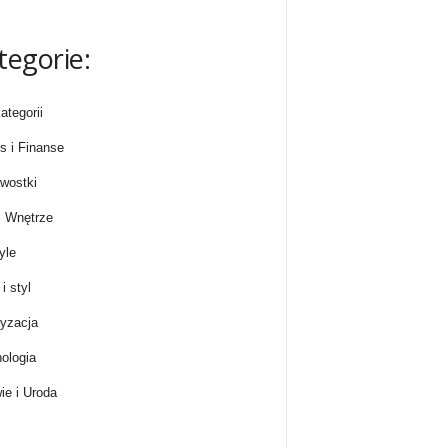
tegorie:
ategorii
s i Finanse
wostki
 Wnętrze
yle
i styl
yzacja
ologia
ie i Uroda