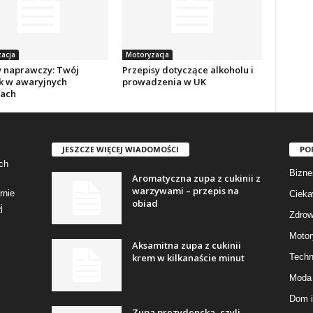
acja
Motoryzacja
 naprawczy: Twój
Przepisy dotyczące alkoholu i
k w awaryjnych
prowadzenia w UK
jach
JESZCZE WIĘCEJ WIADOMOŚCI
PO
ch
Bizne
Aromatyczna zupa z cukinii z
warzywami – przepis na
rnie
Cieka
obiad
j
Zdrow
Motor
Aksamitna zupa z cukinii
krem w kilkanaście minut
Techn
Moda 
Dom i
Zupa prezydencka, czyli