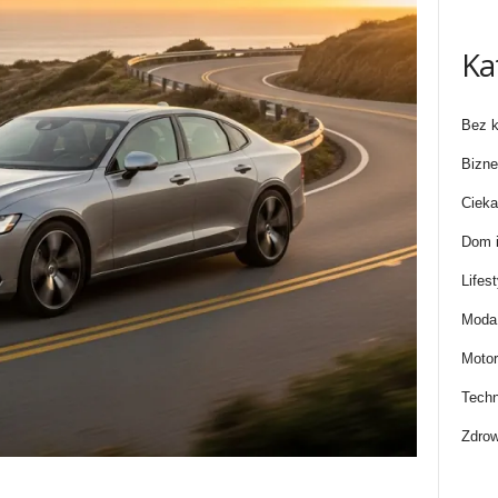
Ka
Bez k
Bizne
Cieka
Dom i
Lifest
Moda 
Motor
Techn
Zdrow