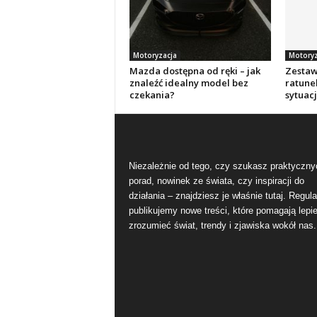
Motoryzacja
Motoryz
Mazda dostępna od ręki – jak
Zestaw
znaleźć idealny model bez
ratune
czekania?
sytuac
Niezależnie od tego, czy szukasz praktyczny
porad, nowinek ze świata, czy inspiracji do
działania – znajdziesz je właśnie tutaj. Regula
publikujemy nowe treści, które pomagają lepie
zrozumieć świat, trendy i zjawiska wokół nas.