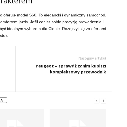
arakterem
o oferuje model S60. To elegancki i dynamiczny samochód,
komfortem jazdy. Jeśli cenisz sobie precyzję prowadzenia i
yć idealnym wyborem dla Ciebie. Rozejrzyj się za ofertami
odelu.
Następny artykuł
Peugeot – sprawdź zanim kupisz!
kompleksowy przewodnik
RA