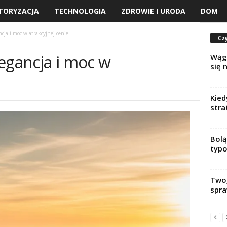
TORYZACJA
TECHNOLOGIA
ZDROWIE I URODA
DOM
cja i moc w atrakcyjnej cenie
Czy
egancja i moc w
Wągr
się 
Kied
stra
Bolą
typo
Twoj
spra