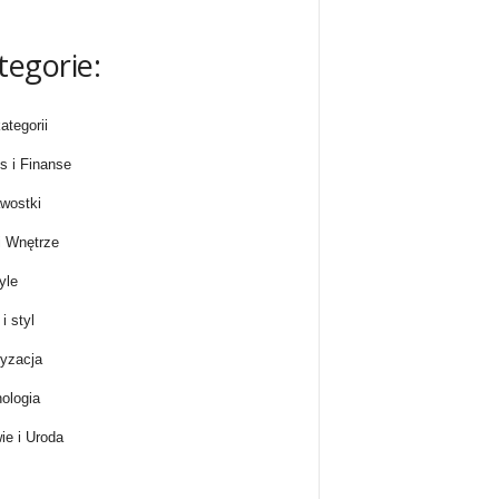
tegorie:
ategorii
s i Finanse
wostki
 Wnętrze
yle
i styl
yzacja
ologia
ie i Uroda