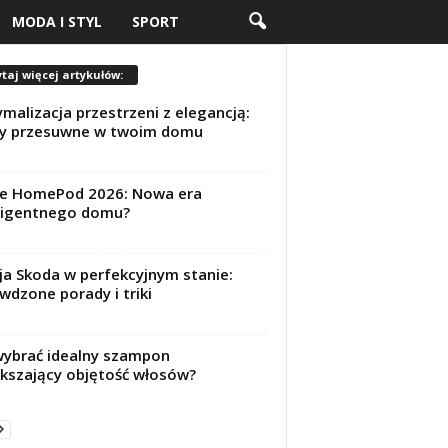
MODA I STYL
SPORT
taj więcej artykułów:
malizacja przestrzeni z elegancją:
fy przesuwne w twoim domu
le HomePod 2026: Nowa era
ligentnego domu?
a Skoda w perfekcyjnym stanie:
wdzone porady i triki
wybrać idealny szampon
kszający objętość włosów?