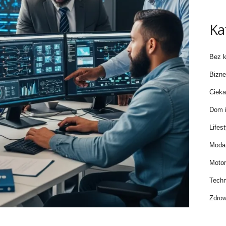
Ka
Bez k
Bizne
Cieka
Dom i
Lifest
Moda 
Motor
Techn
Zdrow