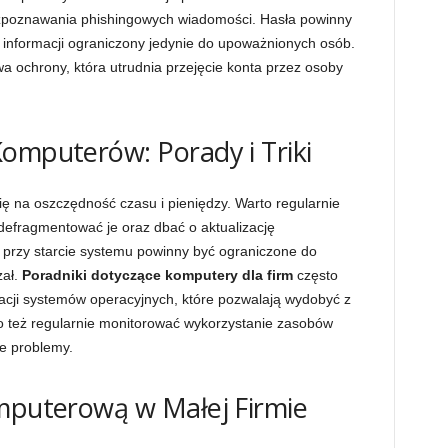
rozpoznawania phishingowych wiadomości. Hasła powinny
h informacji ograniczony jedynie do upoważnionych osób.
a ochrony, która utrudnia przejęcie konta przez osoby
omputerów: Porady i Triki
ę na oszczędność czasu i pieniędzy. Warto regularnie
 defragmentować je oraz dbać o aktualizację
rzy starcie systemu powinny być ograniczone do
zał.
Poradniki dotyczące komputery dla firm
często
acji systemów operacyjnych, które pozwalają wydobyć z
też regularnie monitorować wykorzystanie zasobów
e problemy.
omputerową w Małej Firmie