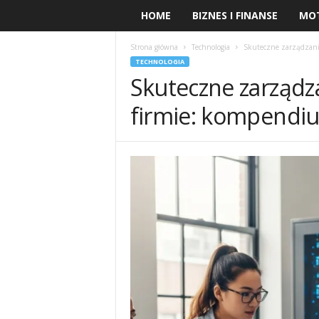
HOME
BIZNES I FINANSE
MO
Strona główna
Technologia
Skuteczne zarządzani
TECHNOLOGIA
Skuteczne zarządza
firmie: kompendi