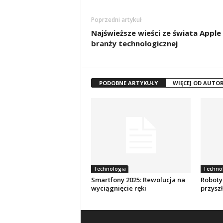
Poprzedni artykuł
Najświeższe wieści ze świata Apple 
branży technologicznej
PODOBNE ARTYKUŁY
WIĘCEJ OD AUTO
Technologia
Techno
Smartfony 2025: Rewolucja na
Roboty
wyciągnięcie ręki
przysz