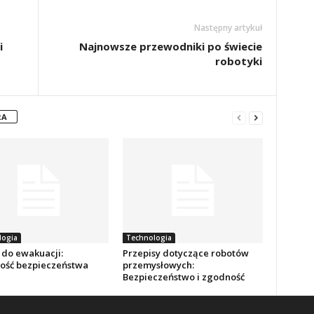
Następny artykuł
i
Najnowsze przewodniki po świecie
robotyki
RA
logia
Technologia
 do ewakuacji:
Przepisy dotyczące robotów
łość bezpieczeństwa
przemysłowych:
Bezpieczeństwo i zgodność