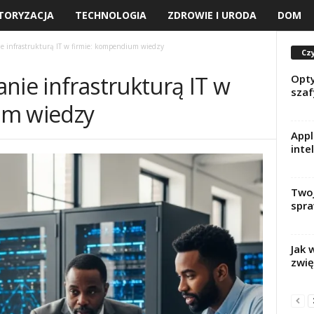
TORYZACJA
TECHNOLOGIA
ZDROWIE I URODA
DOM
e infrastrukturą IT w firmie: kompendium wiedzy
Czy
nie infrastrukturą IT w
Opty
sza
um wiedzy
App
inte
Twoj
spra
Jak 
zwię