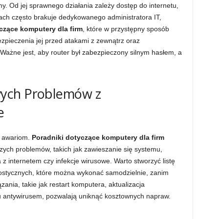
y. Od jej sprawnego działania zależy dostęp do internetu,
rmach często brakuje dedykowanego administratora IT,
czące komputery dla firm
, które w przystępny sposób
ezpieczenia jej przed atakami z zewnątrz oraz
ażne jest, aby router był zabezpieczony silnym hasłem, a
ych Problemów z
e
ą awariom.
Poradniki dotyczące komputery dla firm
ych problemów, takich jak zawieszanie się systemu,
z internetem czy infekcje wirusowe. Warto stworzyć listę
ostycznych, które można wykonać samodzielnie, zanim
zania, takie jak restart komputera, aktualizacja
 antywirusem, pozwalają uniknąć kosztownych napraw.